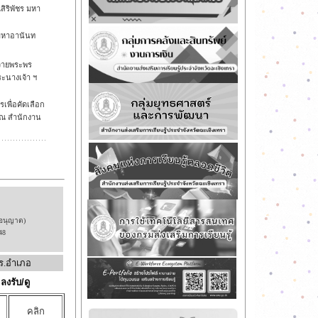
สิริพัชร มหา
มหาอานันท
ถวายพระพร
ะนางเจ้า ฯ
เพื่อคัดเลือก
น ณ สำนักงาน