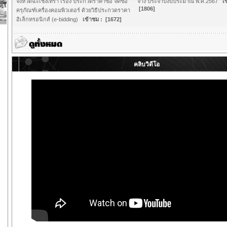
จังหวัดฉะเชิงเทรา เรื่อง ประกวดราคาซื้อ จัดซื้อ
จ้าง ประจำปีงบประมาณ พ.ศ.2567
เข
[1806]
ครุภัณฑ์เครื่องคอมพิวเตอร์ ด้วยวิธีประกวดราคา
อิเล็กทรอนิกส์ (e-bidding)
เข้าชม : [1672]
คลิบวิดีโอ