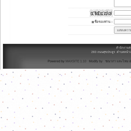
ชื่อของท่าน :
สำนักงานส่
283 ถนนศุขประยูร ตำบลหน้าเม
Powered by
MAXSITE 1.10
Modify by ชณาภา และไหม & 