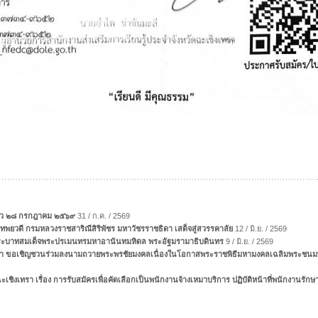
หัว ๒๘ กรกฎาคม ๒๕๖๙
31 / ก.ค. / 2569
าเทพยวดี กรมหลวงราชสาริณีสิริพัชร มหาวัชรราชธิดา เสด็จสู่สวรรคาลัย
12 / มิ.ย. / 2569
พระบาทสมเด็จพระปรเมนทรมหาอานันทมหิดล พระอัฐมรามาธิบดินทร
9 / มิ.ย. / 2569
ิงเทรา ขอเชิญชวนร่วมลงนามถวายพระพรชัยมงคลเนื่องในโอกาสพระราชพิธีมหามงคลเฉลิมพระชนม
เชิงเทรา เรื่อง การรับสมัครเพื่อคัดเลือกเป็นพนักงานจ้างเหมาบริการ ปฏิบัติหน้าที่พนักงานรั