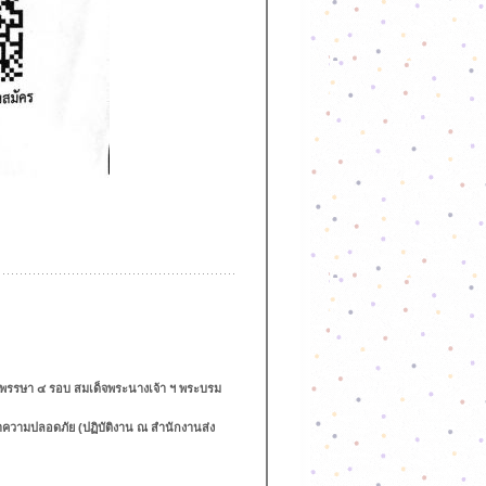
พรรษา ๔ รอบ สมเด็จพระนางเจ้า ฯ พระบรม
กษาความปลอดภัย (ปฏิบัติงาน ณ สำนักงานส่ง