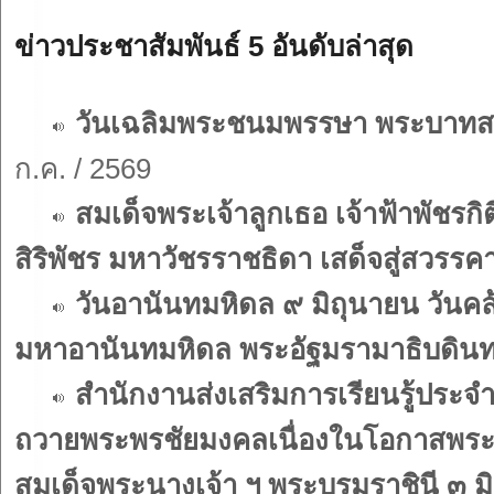
ข่าวประชาสัมพันธ์ 5 อันดับล่าสุด
วันเฉลิมพระชนมพรรษา พระบาทสม
ก.ค. / 2569
สมเด็จพระเจ้าลูกเธอ เจ้าฟ้าพัชร
สิริพัชร มหาวัชรราชธิดา เสด็จสู่สวรรค
วันอานันทมหิดล ๙ มิถุนายน วั
มหาอานันทมหิดล พระอัฐมรามาธิบดิน
สำนักงานส่งเสริมการเรียนรู้ประ
ถวายพระพรชัยมงคลเนื่องในโอกาสพร
สมเด็จพระนางเจ้า ฯ พระบรมราชินี ๓ 