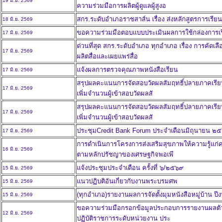
19 มิ.ย. 2569
ความร่วมมือการผลิตผู้ดูแลผู้สูงอ
สกร.ระดับอำเภอราชสาส์น เรื่อง ส่งหลักสูตรการเรียน
18 มิ.ย. 2569
ขอความร่วมมือตอบแบบประเมินผลการใช้กล่องการเรียนรู้
17 มิ.ย. 2569
ด่วนที่สุด สกร.ระดับอำเภอ ทุกอำเภอ เรื่อง การคัดเ
17 มิ.ย. 2569
ผลิตสื่อและเผยแพร่สื่อ
แจ้งผลการตรวจคุณภาพหนังสือเรียน
17 มิ.ย. 2569
สรุปผลคะแนนการจัดสอบวัดผลสัมฤทธิ์ปลายภาคเรียน
17 มิ.ย. 2569
เพิ่มจำนวนผู้เข้าสอบวัดผลสั
สรุปผลคะแนนการจัดสอบวัดผลสัมฤทธิ์ปลายภาคเรียน
17 มิ.ย. 2569
เพิ่มจำนวนผู้เข้าสอบวัดผลสั
ประชุมCredit Bank Forum ประจำเดือนมิถุนายน ๒
17 มิ.ย. 2569
การดำเนินการโครงการส่งเสริมสุขภาพให้ความรู้แก
16 มิ.ย. 2569
ตามหลักปรัชญาของเศรษฐกิจพอเพี
แจ้งประชุมประจำเดือน ครั้งที่ ๖/๒๕๖๙
15 มิ.ย. 2569
แนวปฏิบติอันเกี่ยวกับงานพระบรมศพ
15 มิ.ย. 2569
(ทุกอำเภอ)รายงานผลการจัดตั้งมุมหนังสือหมู่บ้าน 
15 มิ.ย. 2569
ขอความร่วมมือกรอกข้อมูลประกอบการรายงานผลตัวช
12 มิ.ย. 2569
ปฏิบัติราชการระดับหน่วยงาน ประ