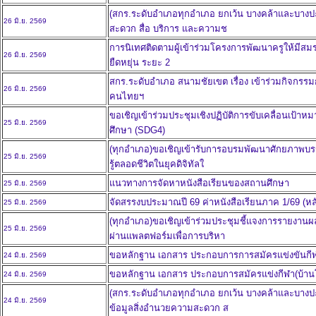
(สกร.ระดับอำเภอทุกอำเภอ ยกเว้น บางคล้าและบางปะ
26 มิ.ย. 2569
สะดวก สื่อ บริการ และความช
การนิเทศติดตามผู้เข้าร่วมโครงการพัฒนาครูให้มีสมรร
26 มิ.ย. 2569
ยืดหยุ่น ระยะ 2
สกร.ระดับอำเภอ สนามชัยเขต เรื่อง เข้าร่วมกิจกรรม
26 มิ.ย. 2569
คนไทยฯ
ขอเชิญเข้าร่วมประชุมเชิงปฏิบัติการขับเคลื่อนเป้าหม
25 มิ.ย. 2569
ศึกษา (SDG4)
(ทุกอำเภอ)ขอเชิญเข้ารับการอบรมพัฒนาศักยภาพบรรณา
25 มิ.ย. 2569
รู้ตลอดชีวิตในยุคดิจิทัลใ
แนวทางการจัดหาหนังสือเรียนของสถานศึกษา
25 มิ.ย. 2569
จัดสรรงบประมาณปี 69 ค่าหนังสือเรียนภาค 1/69 (หล
25 มิ.ย. 2569
(ทุกอำเภอ)ขอเชิญเข้าร่วมประชุมชี้แจงการรายงานผ
25 มิ.ย. 2569
ผ่านแพลตฟอร์มเพื่อการบริหา
ขอหลักฐาน เอกสาร ประกอบการการสมัครแข่งขันกีฬา
24 มิ.ย. 2569
ขอหลักฐาน เอกสาร ประกอบการสมัครแข่งกีฬา(บ้านโ
24 มิ.ย. 2569
(สกร.ระดับอำเภอทุกอำเภอ ยกเว้น บางคล้าและบางปะ
24 มิ.ย. 2569
ข้อมูลสิ่งอำนวยความสะดวก ส