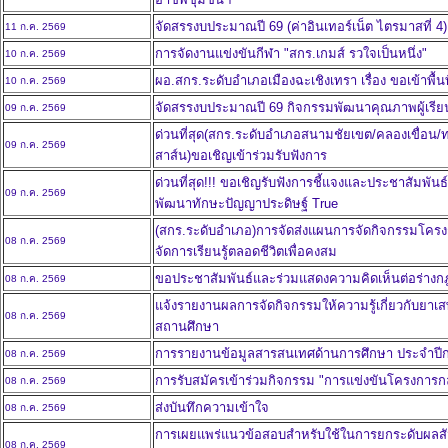
จัดสรรงบประมาณปี 69 (ค่าอินเทอร์เน็ต ไตรมาสที่ 4)
11 ก.ค. 2569
การจัดงานแข่งขันกีฬา "สกร.เกมส์ รวใจเป็นหนึ่ง"
10 ก.ค. 2569
ผอ.สกร.ระดับอำเภอเมืองฉะเชิงเทรา เรื่อง ขอเข้าพื้นที
10 ก.ค. 2569
จัดสรรงบประมาณปี 69 กิจกรรมพัฒนาคุณภาพผู้เรียน 1-
09 ก.ค. 2569
ด่วนที่สุด(สกร.ระดับอำเภอสนามชัยเขต/คลองเขื่อน/ท่
09 ก.ค. 2569
สาส์น)ขอเชิญเข้าร่วมรับฟังการ
ด่วนที่สุด!!! ขอเชิญรับฟังการชี้แจงและประชาสัมพั
09 ก.ค. 2569
พัฒนาทักษะปัญญาประดิษฐ์ True
(สกร.ระดับอำเภอ)การจัดส่งแผนการจัดกิจกรรมโครง
08 ก.ค. 2569
จัดการเรียนรู้ตลอดชีวิตเพื่อคงสม
ขอประชาสัมพันธ์และร่วมแสดงความคิดเห็นต่อร่าง
08 ก.ค. 2569
แจ้งรายงานผลการจัดกิจกรรมให้ความรู้เกี่ยวกับยาเ
08 ก.ค. 2569
สถานศึกษา
การรายงานข้อมูลสารสนเทศด้านการศึกษา ประจำปี
08 ก.ค. 2569
การรับสมัครเข้าร่วมกิจกรรม "การแข่งขันโครงการกล้าให
08 ก.ค. 2569
ส่งบันทึกความเข้าใจ
08 ก.ค. 2569
การเผยแพร่แนวข้อสอบสำหรับใช้ในการยกระดับผลส
08 ก.ค. 2569