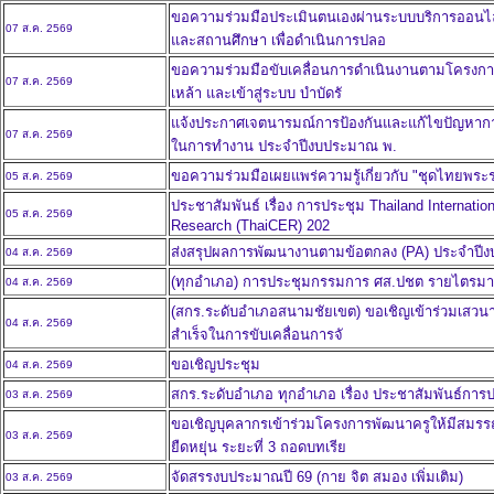
ขอความร่วมมือประเมินตนเองผ่านระบบบริการออนไลน
07 ส.ค. 2569
และสถานศึกษา เพื่อดำเนินการปลอ
ขอความร่วมมือขับเคลื่อนการดำเนินงานตามโครงการ 
07 ส.ค. 2569
เหล้า และเข้าสู่ระบบ บำบัดรั
แจ้งประกาศเจตนารมณ์การป้องกันและแก้ไขปัญหากา
07 ส.ค. 2569
ในการทำงาน ประจำปีงบประมาณ พ.
ขอความร่วมมือเผยแพร่ความรู้เกี่ยวกับ "ชุดไทยพระ
05 ส.ค. 2569
ประชาสัมพันธ์ เรื่อง การประชุม Thailand Internati
05 ส.ค. 2569
Research (ThaiCER) 202
ส่งสรุปผลการพัฒนางานตามข้อตกลง (PA) ประจำปี
04 ส.ค. 2569
(ทุกอำเภอ) การประชุมกรรมการ ศส.ปชต รายไตรมาส 
04 ส.ค. 2569
(สกร.ระดับอำเภอสนามชัยเขต) ขอเชิญเข้าร่วมเสวนาวิ
04 ส.ค. 2569
สำเร็จในการขับเคลื่อนการจั
ขอเชิญประชุม
04 ส.ค. 2569
สกร.ระดับอำเภอ ทุกอำเภอ เรื่อง ประชาสัมพันธ์กา
03 ส.ค. 2569
ขอเชิญบุคลากรเข้าร่วมโครงการพัฒนาครูให้มีสมรรถนะ
03 ส.ค. 2569
ยืดหยุ่น ระยะที่ 3 ถอดบทเรีย
จัดสรรงบประมาณปี 69 (กาย จิต สมอง เพิ่มเติม)
03 ส.ค. 2569