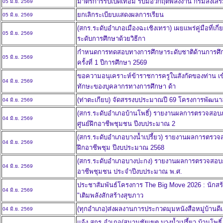
มาตรการรับเปิดเทอม รับมือวิกฤตพลังงาน กรมส่งเสริม
05 มิ.ย. 2569
ยกเลิกระเบียบแสดงผลการเรียน
05 มิ.ย. 2569
(สกร.ระดับอำเภอเมืองฉะเชิงเทรา) เผยแพร่คู่มือที่เก
05 มิ.ย. 2569
ระดับการศึกษาด้วยวิธีกา
กำหนดการทดสอบทางการศึกษาระดับชาติด้านการศึก
05 มิ.ย. 2569
ครั้งที่ 1 ปีการศึกษา 2569
ขอความอนุเคราะห์ข้าราชการครูในสังกัดของท่าน 
04 มิ.ย. 2569
ทักษะของบุคลากรทางการศึกษา ด้า
(ท่าตะเกียบ) จัดสรรงบประมาณปี 69 โครงการพัฒน
04 มิ.ย. 2569
(สกร.ระดับอำเภอบ้านโพธิ์) รายงานผลการตรวจสอ
04 มิ.ย. 2569
ศูนย์ฝึกอาชีพชุมชน ปีงบประมาณ 2
(สกร.ระดับอำเภอบางน้ำเปรี้ยว) รายงานผลการตรว
04 มิ.ย. 2569
ฝึกอาชีพชุม ปีงบประมาณ 2568
(สกร.ระดับอำเภอบางปะกง) รายงานผลการตรวจสอบก
04 มิ.ย. 2569
อาชีพชุมชน ประจำปีงบประมาณ พ.ศ.
ประชาสัมพันธ์โครงการ The Big Move 2026 : นักสร้า
04 มิ.ย. 2569
"เติมพลังสักสร้างสุขภาว
(ทุกอำเภอ)ส่งผลงานการประกวดมุมหนังสือหมู่บ้านดี
04 มิ.ย. 2569
แจ้ง สกร.อำเภอ(สนามชัยเขต บางน้ำเปรี้ยว บ้านโพธิ