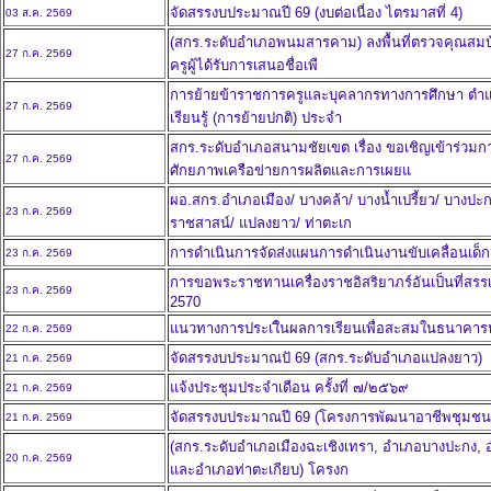
จัดสรรงบประมาณปี 69 (งบต่อเนื่อง ไตรมาสที่ 4)
03 ส.ค. 2569
(สกร.ระดับอำเภอพนมสารคาม) ลงพื้นที่ตรวจคุณสมบั
27 ก.ค. 2569
ครูผู้ได้รับการเสนอชื่อเพื
การย้ายข้าราชการครูและบุคลากรทางการศึกษา ตำแหน
27 ก.ค. 2569
เรียนรู้ (การย้ายปกติ) ประจำ
สกร.ระดับอำเภอสนามชัยเขต เรื่อง ขอเชิญเข้าร่ว
27 ก.ค. 2569
ศักยภาพเครือข่ายการผลิตและการเผยแ
ผอ.สกร.อำเภอเมือง/ บางคล้า/ บางน้ำเปรี้ยว/ บางปะ
23 ก.ค. 2569
ราชสาสน์/ แปลงยาว/ ท่าตะเก
การดำเนินการจัดส่งแผนการดำเนินงานขับเคลื่อนเ
23 ก.ค. 2569
การขอพระราชทานเครื่องราชอิสริยาภร์อันเป็นที่สรรเ
23 ก.ค. 2569
2570
แนวทางการประเใินผลการเรียนเพื่อสะสมในธนาคาร
22 ก.ค. 2569
จัดสรรงบประมาณปั 69 (สกร.ระดับอำเภอแปลงยาว)
21 ก.ค. 2569
แจ้งประชุมประจำเดือน ครั้งที่ ๗/๒๕๖๙
21 ก.ค. 2569
จัดสรรงบประมาณปี 69 (โครงการพัฒนาอาชีพชุมชน
21 ก.ค. 2569
(สกร.ระดับอำเภอเมืองฉะเชิงเทรา, อำเภอบางปะกง, 
20 ก.ค. 2569
และอำเภอท่าตะเกียบ) โครงก