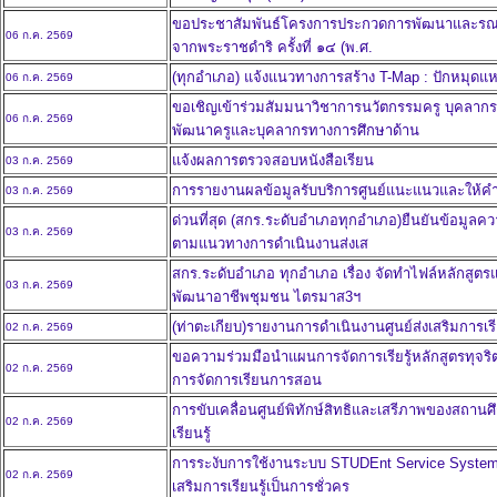
ขอประชาสัมพันธ์โครงการประกวดการพัฒนาและรณรง
06 ก.ค. 2569
จากพระราชดำริ ครั้งที่ ๑๔ (พ.ศ.
(ทุกอำเภอ) แจ้งแนวทางการสร้าง T-Map : ปักหมุดแหล่
06 ก.ค. 2569
ขอเชิญเข้าร่วมสัมมนาวิชาการนวัตกรรมครู บุคลา
06 ก.ค. 2569
พัฒนาครูและบุคลากรทางการศึกษาด้าน
แจ้งผลการตรวจสอบหนังสือเรียน
03 ก.ค. 2569
การรายงานผลข้อมูลรับบริการศูนย์แนะแนวและให้ค
03 ก.ค. 2569
ด่วนที่สุด (สกร.ระดับอำเภอทุกอำเภอ)ยืนยันข้อมูล
03 ก.ค. 2569
ตามแนวทางการดำเนินงานส่งเส
สกร.ระดับอำเภอ ทุกอำเภอ เรื่อง จัดทำไฟล์หลักสูต
03 ก.ค. 2569
พัฒนาอาชีพชุมชน ไตรมาส3ฯ
(ท่าตะเกียบ)รายงานการดำเนินงานศูนย์ส่งเสริมการเร
02 ก.ค. 2569
ขอความร่วมมือนำแผนการจัดการเรียรู้หลักสูตรทุจริต
02 ก.ค. 2569
การจัดการเรียนการสอน
การขับเคลื่อนศูนย์พิทักษ์สิทธิและเสรีภาพของสถานศ
02 ก.ค. 2569
เรียนรู้
การระงับการใช้งานระบบ STUDEnt Service System 
02 ก.ค. 2569
เสริมการเรียนรู้เป็นการชั่วคร