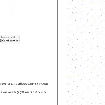
พรรษา ๔ รอบ สมเด็จพระนางเจ้า ฯ พระบรม
กษาความปลอดภัย (ปฏิบัติงาน ณ สำนักงานส่ง