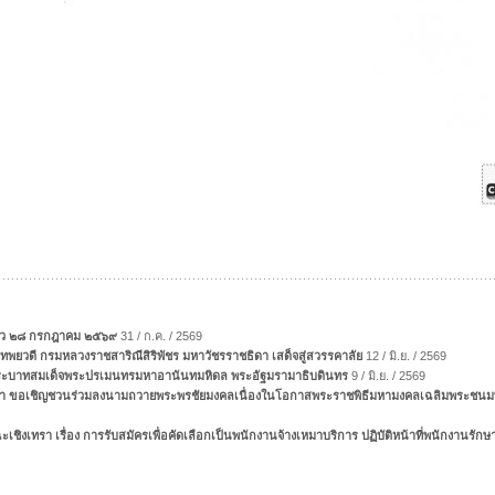
หัว ๒๘ กรกฎาคม ๒๕๖๙
31 / ก.ค. / 2569
าเทพยวดี กรมหลวงราชสาริณีสิริพัชร มหาวัชรราชธิดา เสด็จสู่สวรรคาลัย
12 / มิ.ย. / 2569
พระบาทสมเด็จพระปรเมนทรมหาอานันทมหิดล พระอัฐมรามาธิบดินทร
9 / มิ.ย. / 2569
ิงเทรา ขอเชิญชวนร่วมลงนามถวายพระพรชัยมงคลเนื่องในโอกาสพระราชพิธีมหามงคลเฉลิมพระชนม
เชิงเทรา เรื่อง การรับสมัครเพื่อคัดเลือกเป็นพนักงานจ้างเหมาบริการ ปฏิบัติหน้าที่พนักงานรั